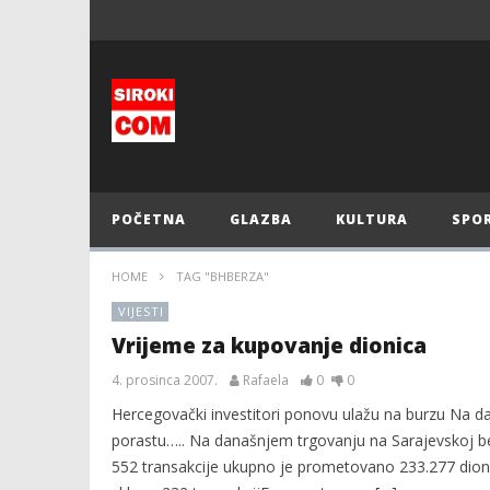
POČETNA
GLAZBA
KULTURA
SPO
HOME
TAG "BHBERZA"
VIJESTI
Vrijeme za kupovanje dionica
4. prosinca 2007.
Rafaela
0
0
Hercegovački investitori ponovu ulažu na burzu Na da
porastu….. Na današnjem trgovanju na Sarajevskoj be
552 transakcije ukupno je prometovano 233.277 dioni