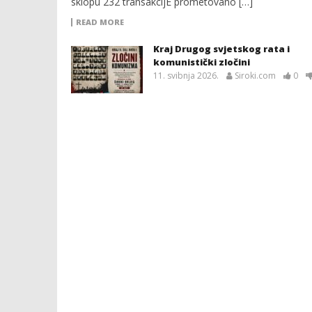
sklopu 232 transakcijE prometovano […]
READ MORE
Kraj Drugog svjetskog rata i
komunistički zločini
11. svibnja 2026.
Siroki.com
0