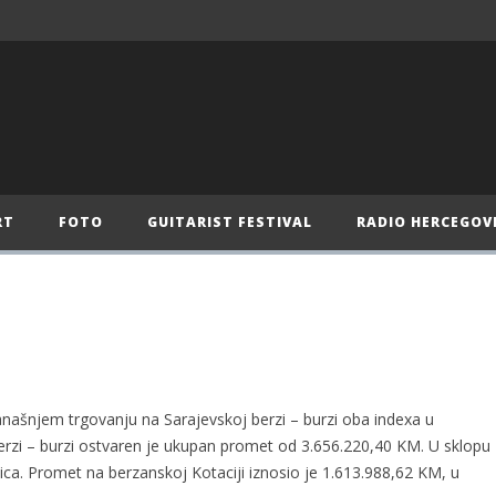
RT
FOTO
GUITARIST FESTIVAL
RADIO HERCEGOV
našnjem trgovanju na Sarajevskoj berzi – burzi oba indexa u
rzi – burzi ostvaren je ukupan promet od 3.656.220,40 KM. U sklopu
ca. Promet na berzanskoj Kotaciji iznosio je 1.613.988,62 KM, u