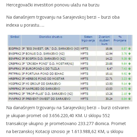
Hercegovački investitori ponovu ulažu na burzu
4.
prosinca
2007.
Na današnjem trgovanju na Sarajevskoj berzi – burzi oba
Rafaela
indexa u porastu…..
Kra
4.
pro
200
Na današnjem trgovanju na Sarajevskoj berzi – burzi ostvaren
R
je ukupan promet od 3.656.220,40 KM. U sklopu 552
transakcije ukupno je prometovano 233.277 dionica. Promet
na berzanskoj Kotaciji iznosio je 1.613.988,62 KM, u sklopu