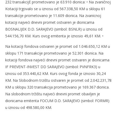
232 transakcijE prometovano je 63.910 dionica: • Na zvaničnoj
Kotaciji trgovalo se u iznosu od 567.338,50 KM u sklopu 61
transakcije prometovano je 11.609 dionica. Na zvanicnoj
kotaciji najveći dnevni promet ostvaren je dionicama
BOSNALIJEK D.D. SARAJEVO (simbol: BSNLR) u iznosu od
544.156,70 KM. Kurs ovog emitenta je iznosio 49,61 KM. •
Na kotaciji fondova ostvaren je promet od 1.046.650,12 KM u
sklopu 171 transakcije prometovano je 52.301 dionica. Na
kotaciji fondova najveći dnevni promet ostvaren je dionicama
IF PREVENT-INVEST DD SARAJEVO (simbol: PVNFRK3) u
iznosu od 353.440,62 KM. Kurs ovog fonda je iznosio 30,24
KM. Na Slobodnom trzištu ostvaren je promet od 2.042.231,78
KM u sklopu 320 transakcija prometovano je 169.367 dionica.
Na slobodnom tržištu najveći dnevni promet obavljen je
dionicama emitenta FOCUM D.D. SARAJEVO (simbol: FORMR)
u iznosu od 498.580,00 KM.