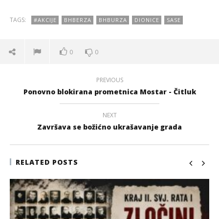
TAGS:
#AKCIJE
BHBERZA
BHBURZA
DIONICE
SASE
0
0
PREVIOUS
Ponovno blokirana prometnica Mostar - Čitluk
NEXT
Završava se božićno ukrašavanje grada
RELATED POSTS