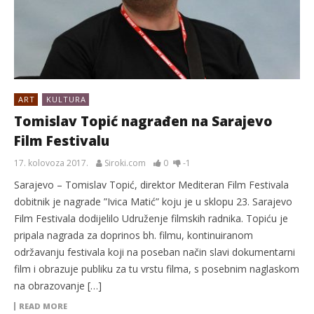
ART
KULTURA
Tomislav Topić nagrađen na Sarajevo
Film Festivalu
17. kolovoza 2017.
Siroki.com
0
-1
Sarajevo – Tomislav Topić, direktor Mediteran Film Festivala
dobitnik je nagrade ”Ivica Matić” koju je u sklopu 23. Sarajevo
Film Festivala dodijelilo Udruženje filmskih radnika. Topiću je
pripala nagrada za doprinos bh. filmu, kontinuiranom
održavanju festivala koji na poseban način slavi dokumentarni
film i obrazuje publiku za tu vrstu filma, s posebnim naglaskom
na obrazovanje […]
READ MORE