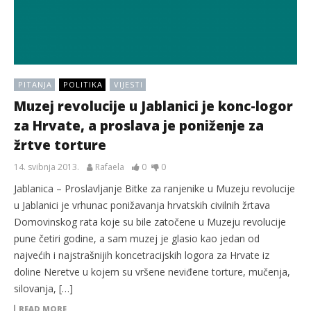
PITANJA
POLITIKA
VIJESTI
Muzej revolucije u Jablanici je konc-logor
za Hrvate, a proslava je poniženje za
žrtve torture
14. svibnja 2013.
Rafaela
0
0
Jablanica – Proslavljanje Bitke za ranjenike u Muzeju revolucije
u Jablanici je vrhunac ponižavanja hrvatskih civilnih žrtava
Domovinskog rata koje su bile zatočene u Muzeju revolucije
pune četiri godine, a sam muzej je glasio kao jedan od
najvećih i najstrašnijih koncetracijskih logora za Hrvate iz
doline Neretve u kojem su vršene neviđene torture, mučenja,
silovanja, […]
READ MORE