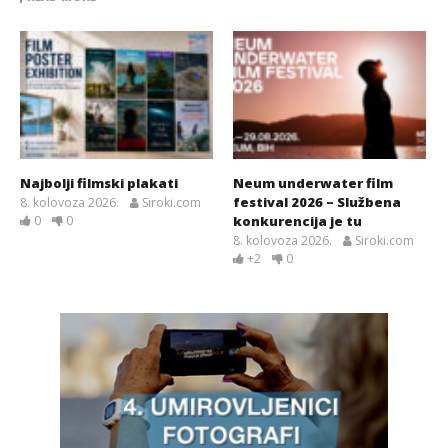
Najbolji filmski plakati
Neum underwater film
festival 2026 – Službena
8. kolovoza 2026.
Siroki.com
0
0
konkurencija je tu
8. kolovoza 2026.
Siroki.com
+2
0