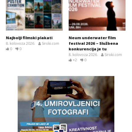
Najbolji filmski plakati
Neum underwater film
festival 2026 – Službena
8. kolovoza 2026.
Siroki.com
0
0
konkurencija je tu
8. kolovoza 2026.
Siroki.com
+2
0