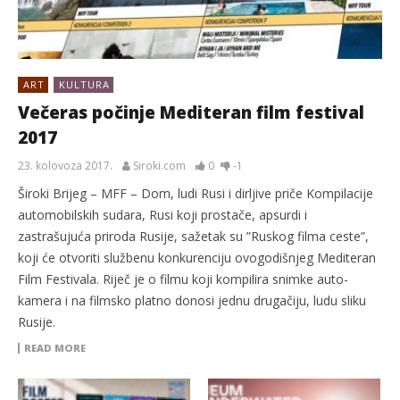
ART
KULTURA
Večeras počinje Mediteran film festival
2017
23. kolovoza 2017.
Siroki.com
0
-1
Široki Brijeg – MFF – Dom, ludi Rusi i dirljive priče Kompilacije
automobilskih sudara, Rusi koji prostače, apsurdi i
zastrašujuća priroda Rusije, sažetak su ”Ruskog filma ceste”,
koji će otvoriti službenu konkurenciju ovogodišnjeg Mediteran
Film Festivala. Riječ je o filmu koji kompilira snimke auto-
kamera i na filmsko platno donosi jednu drugačiju, ludu sliku
Rusije.
READ MORE