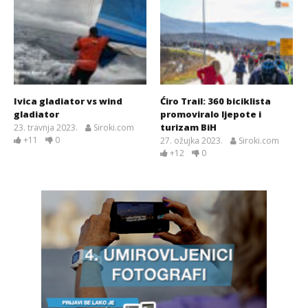
Ivica gladiator vs wind
Ćiro Trail: 360 biciklista
gladiator
promoviralo ljepote i
turizam BiH
23. travnja 2023.
Siroki.com
+11
0
27. ožujka 2023.
Siroki.com
+12
0