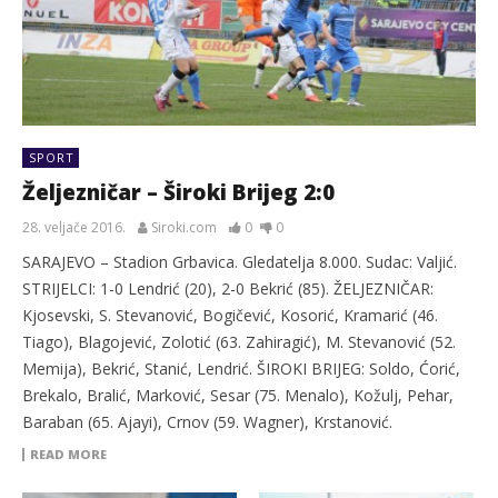
SPORT
Željezničar – Široki Brijeg 2:0
28. veljače 2016.
Siroki.com
0
0
SARAJEVO – Stadion Grbavica. Gledatelja 8.000. Sudac: Valjić.
STRIJELCI: 1-0 Lendrić (20), 2-0 Bekrić (85). ŽELJEZNIČAR:
Kjosevski, S. Stevanović, Bogičević, Kosorić, Kramarić (46.
Tiago), Blagojević, Zolotić (63. Zahiragić), M. Stevanović (52.
Memija), Bekrić, Stanić, Lendrić. ŠIROKI BRIJEG: Soldo, Ćorić,
Brekalo, Bralić, Marković, Sesar (75. Menalo), Kožulj, Pehar,
Baraban (65. Ajayi), Crnov (59. Wagner), Krstanović.
READ MORE