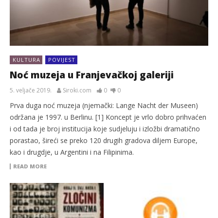
KULTURA
POVIJEST
Noć muzeja u Franjevačkoj galeriji
5. veljače 2019.
Siroki.com
0
0
Prva duga noć muzeja (njemački: Lange Nacht der Museen)
održana je 1997. u Berlinu. [1] Koncept je vrlo dobro prihvaćen
i od tada je broj institucija koje sudjeluju i izložbi dramatično
porastao, šireći se preko 120 drugih gradova diljem Europe,
kao i drugdje, u Argentini i na Filipinima.
READ MORE