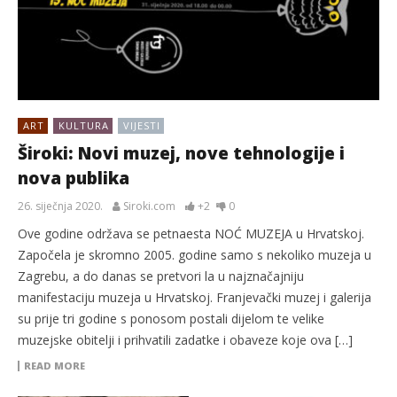
ART
KULTURA
VIJESTI
Široki: Novi muzej, nove tehnologije i
nova publika
26. siječnja 2020.
Siroki.com
+2
0
Ove godine održava se petnaesta NOĆ MUZEJA u Hrvatskoj.
Započela je skromno 2005. godine samo s nekoliko muzeja u
Zagrebu, a do danas se pretvori la u najznačajniju
manifestaciju muzeja u Hrvatskoj. Franjevački muzej i galerija
su prije tri godine s ponosom postali dijelom te velike
muzejske obitelji i prihvatili zadatke i obaveze koje ova […]
READ MORE