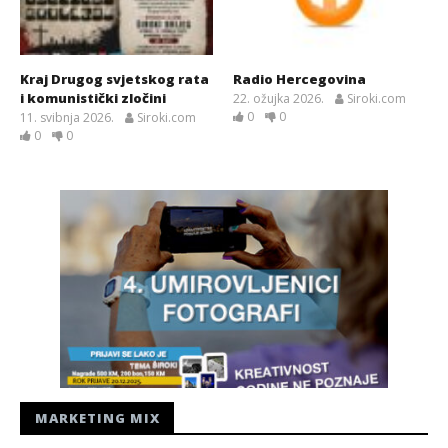
Kraj Drugog svjetskog rata
Radio Hercegovina
i komunistički zločini
22. ožujka 2026.
Siroki.com
0
0
11. svibnja 2026.
Siroki.com
0
0
MARKETING MIX