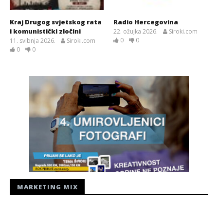
Kraj Drugog svjetskog rata
Radio Hercegovina
i komunistički zločini
22. ožujka 2026.
Siroki.com
0
0
11. svibnja 2026.
Siroki.com
0
0
MARKETING MIX