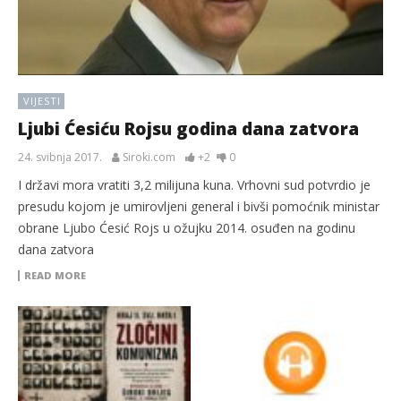
VIJESTI
Ljubi Ćesiću Rojsu godina dana zatvora
24. svibnja 2017.
Siroki.com
+2
0
I državi mora vratiti 3,2 milijuna kuna. Vrhovni sud potvrdio je
presudu kojom je umirovljeni general i bivši pomoćnik ministar
obrane Ljubo Ćesić Rojs u ožujku 2014. osuđen na godinu
dana zatvora
READ MORE