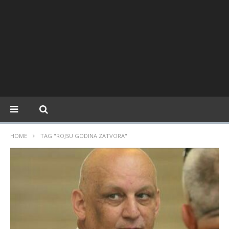
HOME
TAG "ROJSU GODINA ZATVORA"