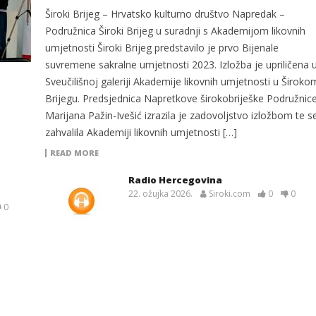
Široki Brijeg – Hrvatsko kulturno društvo Napredak –
Podružnica Široki Brijeg u suradnji s Akademijom likovnih
umjetnosti Široki Brijeg predstavilo je prvo Bijenale
suvremene sakralne umjetnosti 2023. Izložba je upriličena 
Sveučilišnoj galeriji Akademije likovnih umjetnosti u Široko
Brijegu. Predsjednica Napretkove širokobriješke Podružnic
Marijana Pažin-Ivešić izrazila je zadovoljstvo izložbom te s
zahvalila Akademiji likovnih umjetnosti […]
READ MORE
Radio Hercegovina
22. ožujka 2026.
Siroki.com
0
0
0