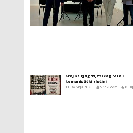
Kraj Drugog svjetskog rata i
komunistički zločini
11. svibnja 2026.
Siroki.com
0