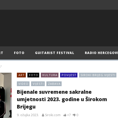
RT
FOTO
GUITARIST FESTIVAL
RADIO HERCEGOV
G"
ART
FOTO
KULTURA
POVIJEST
SIROKI BRIJEG VIJESTI
VIDEO
VIJESTI
ZABAVA
Bijenale suvremene sakralne
umjetnosti 2023. godine u Širokom
Brijegu
9. ožujka 2023.
Siroki.com
+7
0