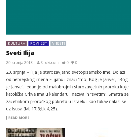
KULTURA
POVIJEST
VIJESTI
Sveti Ilija
20. srpnja 2013.
Siroki.com
0
0
20. srpnja – Ilija je starozavjetno svetopisamsko ime. Dolazi
od hebrejskog imena Elijjahu i znači “moj Bog je Jahve”, “Bog
je Jahve”. Jedan je od malobrojnih starozavjetnih proroka koje
katolička Crkva ima u kalendaru i naziva ih “svetim”. Smatra se
začetnikom proročkog pokreta u Izraelu i kao takav nalazi se
uz Isusa (Mt 17,3;Lk 4,25).
READ MORE