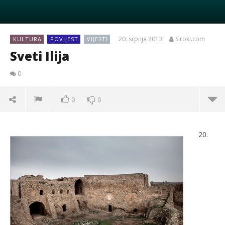
20. srpnja 2013.
Siroki.com
KULTURA
POVIJEST
VIJESTI
Sveti Ilija
0
0
0
20.