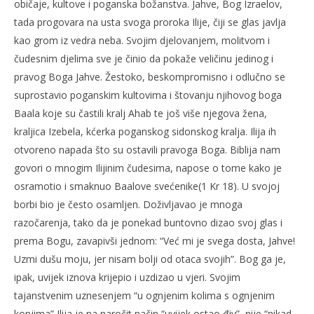
običaje, kultove i poganska božanstva. Jahve, Bog Izraelov,
tada progovara na usta svoga proroka Ilije, čiji se glas javlja
kao grom iz vedra neba. Svojim djelovanjem, molitvom i
čudesnim djelima sve je činio da pokaže veličinu jedinog i
pravog Boga Jahve. Žestoko, beskompromisno i odlučno se
suprostavio poganskim kultovima i štovanju njihovog boga
Baala koje su častili kralj Ahab te još više njegova žena,
kraljica Izebela, kćerka poganskog sidonskog kralja. Ilija ih
otvoreno napada što su ostavili pravoga Boga. Biblija nam
govori o mnogim Ilijinim čudesima, napose o tome kako je
osramotio i smaknuo Baalove svećenike(1 Kr 18). U svojoj
borbi bio je često osamljen. Doživljavao je mnoga
razočarenja, tako da je ponekad buntovno dizao svoj glas i
prema Bogu, zavapivši jednom: “Već mi je svega dosta, Jahve!
Uzmi dušu moju, jer nisam bolji od otaca svojih”. Bog ga je,
ipak, uvijek iznova krijepio i uzdizao u vjeri. Svojim
tajanstvenim uznesenjem “u ognjenim kolima s ognjenim
konjima” Ilija je na naročit način “uvijek ostao điv”, nije “nikad