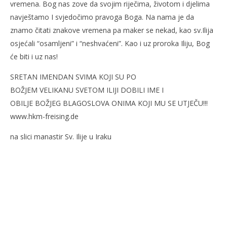
vremena. Bog nas zove da svojim riječima, životom i djelima
navještamo I svjedočimo pravoga Boga. Na nama je da
znamo čitati znakove vremena pa maker se nekad, kao sv.Ilija
osjećali “osamljeni” i “neshvaćeni”. Kao i uz proroka Iliju, Bog
će biti i uz nas!
SRETAN IMENDAN SVIMA KOJI SU PO
BOŽJEM VELIKANU SVETOM ILIJI DOBILI IME I
OBILJE BOŽJEG BLAGOSLOVA ONIMA KOJI MU SE UTJEČU!!!
www.hkm-freising.de
na slici manastir Sv. Ilije u Iraku