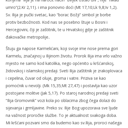
umro”(2.Kr 2,11). i ima ponovno doći (Mt 17,10;Lk 9,8;Iv 1,2).
Sv. Ilija je pučki svetac, kao “borac Božji” simbol je borbe
protiv bezbožnosti. Kod nas se posebno štuje u Bosni i
Hercegovini, čiji je zaštitnik, te u Hrvatskoj gdje je zaštitnik
đakovačke metropolije..
Štuju ga napose Karmelićani, koji svoje ime nose prema gori
Karmelu, značajnoj u Ilijinom životu. Prorok Ilija ima vrlo važno
mjesto ne samo kod katolika, nego općenito u kršćanskoj,
židovskoj i islamskoj predaji. Sveti Ilija zaštitnik je zrakoplovaca
i cepelina, čuvar od oluje, groma i vatre. Priziva se kao
pomoćnik u nevolji. (Mk 15,35;Mt 27,47) i postavlja kao uzor
postojane molitve (Jak 5,17). Po staroj narodnoj predaji sveti
“Ilija Gromovnik” vozi kola po oblacima zbog čega dolazi do
sijevanja i grmljavine. Preko sv. Ilije Bog upozorava sve ljude
na važnost proročke službe. To je aktualnost svakoga doba.
Mi kršćani pozvani smo da budemo kao sv.Ilija, proroci našega