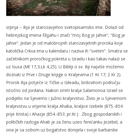
NOW VIEWING
srpnja – Ilija je starozavjetno svetopisamsko ime. Dolazi od
Sveti Ilija
Kra
hebrejskog imena Elijjahu i znači “moj Bog je Jahve”, “Bog je
20.
20.
srpnja
srp
Jahve”. Jedan je od malobrojnih starozavjetnih proroka koje
2013.
201
Siroki.com
S
katolička Crkva ima u kalendaru i naziva ih “svetim”. Smatra se
začetnikom proročkog pokreta u Izraelu i kao takav nalazi se
uz Isusa (Mt 17,3;Lk 4,25).
U Bibliji o sv. Iliji najviše možemo
doznati iz Prve i Druge knjige o Kraljevima (1 Kr 17; 2 Kr 2).
Prorok Ilija potječe iz Tičbe u Gileadu, brdovitom području
istočno od Jordana. Nakon smrti kralja Salamonoa Izrael se
podijelio na Sjeverno i Južno kraljevstvo. Živio je u Sjevernom
kraljevstvu u vrijeme kralja Ahaba, kraljice Izebele (875.-854
prije Krista) i Ahazje (854.-853. pr.Kr.) . Zbog gospodarskih i
političkih razloga Ahab je za ženu uzeo fenićanku Jezebel, a
ona je sa sobom uz bogatstvo donijela i svoje barbarske