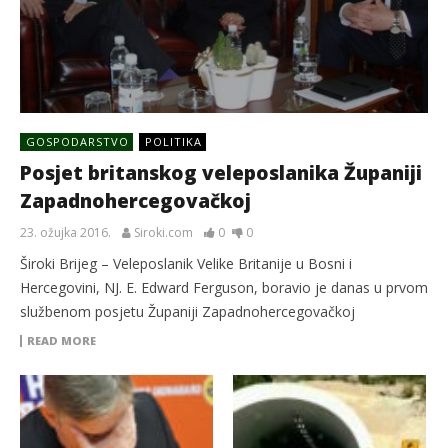
GOSPODARSTVO
POLITIKA
Posjet britanskog veleposlanika Županiji
Zapadnohercegovačkoj
23. ožujka 2016.
Siroki.com
0
0
Široki Brijeg – Veleposlanik Velike Britanije u Bosni i
Hercegovini, NJ. E. Edward Ferguson, boravio je danas u prvom
službenom posjetu Županiji Zapadnohercegovačkoj
READ MORE