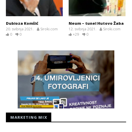
Dubioza Komšić
Neum – tunel Hutovo Žaba
20. svibnja 2021.
Siroki.com
12. svibnja 2021.
Siroki.com
0
0
+29
0
MARKETING MIX