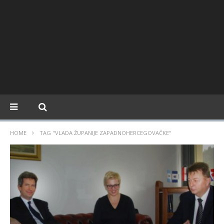
HOME
TAG "VLADA ŽUPANIJE ZAPADNOHERCEGOVAČKE"