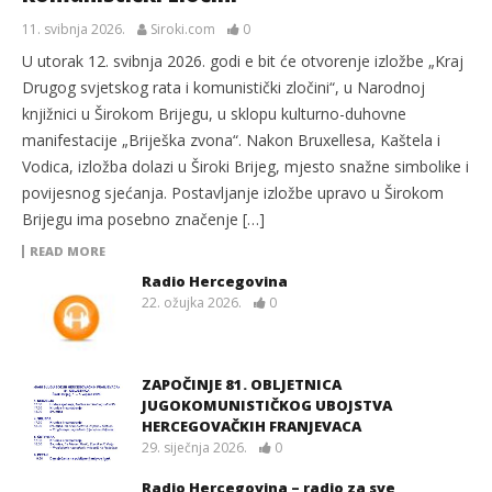
11. svibnja 2026.
Siroki.com
0
U utorak 12. svibnja 2026. godi e bit će otvorenje izložbe „Kraj
Drugog svjetskog rata i komunistički zločini“, u Narodnoj
knjižnici u Širokom Brijegu, u sklopu kulturno-duhovne
manifestacije „Briješka zvona“. Nakon Bruxellesa, Kaštela i
Vodica, izložba dolazi u Široki Brijeg, mjesto snažne simbolike i
povijesnog sjećanja. Postavljanje izložbe upravo u Širokom
Brijegu ima posebno značenje […]
READ MORE
Radio Hercegovina
22. ožujka 2026.
0
ZAPOČINJE 81. OBLJETNICA
JUGOKOMUNISTIČKOG UBOJSTVA
HERCEGOVAČKIH FRANJEVACA
29. siječnja 2026.
0
Radio Hercegovina – radio za sve