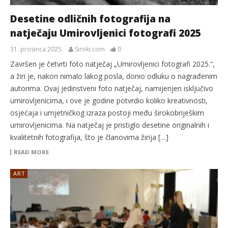
Desetine odličnih fotografija na
natječaju Umirovljenici fotografi 2025
31. prosinca 2025.
Siroki.com
0
Završen je četvrti foto natječaj „Umirovljenici fotografi 2025.“,
a žiri je, nakon nimalo lakog posla, donio odluku o nagrađenim
autorima. Ovaj jedinstveni foto natječaj, namijenjen isključivo
umirovljenicima, i ove je godine potvrdio koliko kreativnosti,
osjećaja i umjetničkog izraza postoji među širokobriješkim
umirovljenicima. Na natječaj je pristiglo desetine originalnih i
kvalitetnih fotografija, što je članovima žirija […]
READ MORE
ART