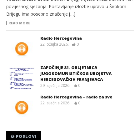
povijesnog sjećanja. Postavljanje izložbe upravo u Širokom
Brijegu ima posebno značenje […]
READ MORE
Radio Hercegovina
22. ožujka 2026.
0
ZAPOČINJE 81. OBLJETNICA
JUGOKOMUNISTIČKOG UBOJSTVA
HERCEGOVAČKIH FRANJEVACA
29. siječnja 2026.
0
Radio Hercegovina – radio za sve
22. siječnja 2026.
0
POSLOVI