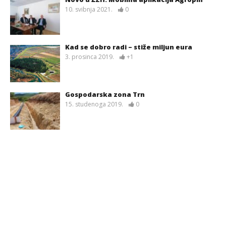
10. svibnja 2021.
0
Kad se dobro radi – stiže miljun eura
3. prosinca 2019.
+1
Gospodarska zona Trn
15. studenoga 2019.
0