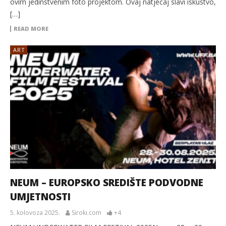
ovim jedinstvenim foto projektom. Ovaj natječaj slavi iskustvo,
[…]
READ MORE
ART
NEUM – EUROPSKO SREDIŠTE PODVODNE
UMJETNOSTI
5. kolovoza 2025.
Siroki.com
+4