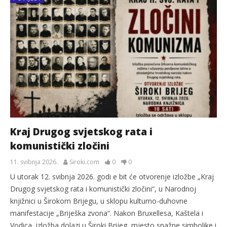
Kraj Drugog svjetskog rata i
komunistički zločini
11. svibnja 2026.
Siroki.com
0
0
U utorak 12. svibnja 2026. godi e bit će otvorenje izložbe „Kraj
Drugog svjetskog rata i komunistički zločini“, u Narodnoj
knjižnici u Širokom Brijegu, u sklopu kulturno-duhovne
manifestacije „Briješka zvona“. Nakon Bruxellesa, Kaštela i
Vodica, izložba dolazi u Široki Brijeg, mjesto snažne simbolike i