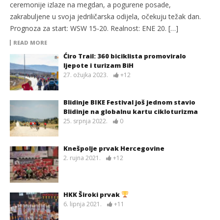
ceremonije izlaze na megdan, a pogurene posade,
zakrabuljene u svoja jedriličarska odijela, očekuju težak dan.
Prognoza za start: WSW 15-20. Realnost: ENE 20. […]
READ MORE
Ćiro Trail: 360 biciklista promoviralo
ljepote i turizam BiH
27. ožujka 2023.
+12
Blidinje BIKE Festival još jednom stavio
Blidinje na globalnu kartu cikloturizma
25. srpnja 2022.
0
Knešpolje prvak Hercegovine
2. rujna 2021.
+12
HKK Široki prvak
6. lipnja 2021.
+11