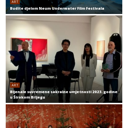
ART
Budite djelom Neum Underwater Film Festivala
ART
Bijenale suvremene sakralne umjetnosti 2023. godine
u Širokom Brijegu