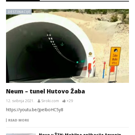
DESTINACIJE
Neum – tunel Hutovo Žaba
12. svibnja 2021.
Siroki.com
+29
https://youtu.be/JpeIboHC5y8
READ MORE
Novo u ŽZH: Mobilna aplikacija Agropin