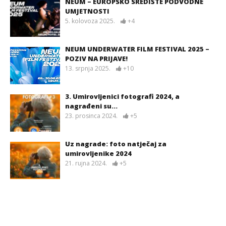
NEUM – EUROPSKO SREDIŠTE PODVODNE
UMJETNOSTI
5. kolovoza 2025.
+4
NEUM UNDERWATER FILM FESTIVAL 2025 –
POZIV NA PRIJAVE!
13. srpnja 2025.
+10
3. Umirovljenici fotografi 2024, a
nagrađeni su…
23. prosinca 2024.
+5
Uz nagrade: foto natječaj za
umirovljenike 2024
21. rujna 2024.
+5