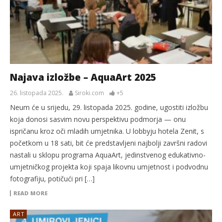
Najava izložbe – AquaArt 2025
26. listopada 2025.
Siroki.com
+5
Neum će u srijedu, 29. listopada 2025. godine, ugostiti izložbu
koja donosi sasvim novu perspektivu podmorja — onu
ispričanu kroz oči mladih umjetnika. U lobbyju hotela Zenit, s
početkom u 18 sati, bit će predstavljeni najbolji završni radovi
nastali u sklopu programa AquaArt, jedinstvenog edukativno-
umjetničkog projekta koji spaja likovnu umjetnost i podvodnu
fotografiju, potičući pri […]
READ MORE
ART