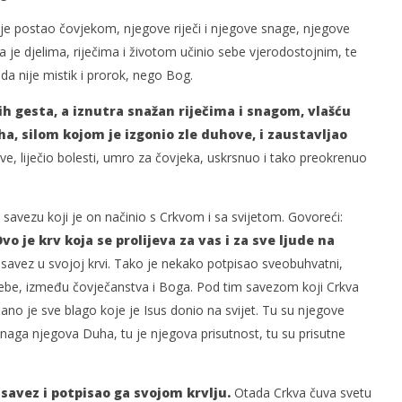
je postao čovjekom, njegove riječi i njegove snage, njegove
 je djelima, riječima i životom učinio sebe vjerodostojnim, te
 da nije mistik i prorok, nego Bog.
ih gesta, a iznutra snažan riječima i snagom, vlašću
a, silom kojom je izgonio zle duhove, i zaustavljao
ve, liječio bolesti, umro za čovjeka, uskrsnuo i tako preokrenuo
u savezu koji je on načinio s Crkvom i sa svijetom. Govoreći:
vo je krv koja se prolijeva za vas i za sve ljude na
savez u svojoj krvi. Tako je nekako potpisao sveobuhvatni,
ebe, između čovječanstva i Boga. Pod tim savezom koji Crkva
ržano je sve blago koje je Isus donio na svijet. Tu su njegove
 snaga njegova Duha, tu je njegova prisutnost, tu su prisutne
 savez i potpisao ga svojom krvlju.
Otada Crkva čuva svetu