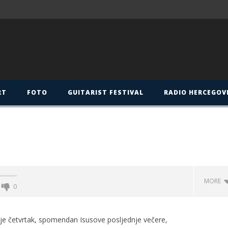
RT
FOTO
GUITARIST FESTIVAL
RADIO HERCEGOV
MORE
0
 je četvrtak, spomendan Isusove posljednje večere,