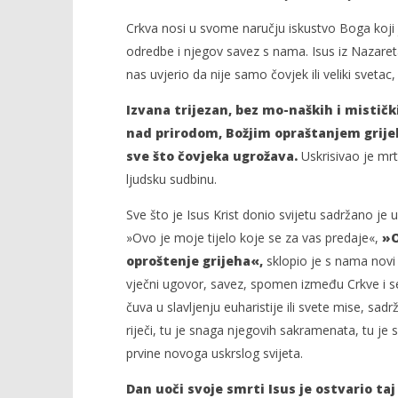
Crkva nosi u svome naručju iskustvo Boga koji 
odredbe i njegov savez s nama. Isus iz Nazareta
nas uvjerio da nije samo čovjek ili veliki svetac,
Izvana trijezan, bez mo-naških i mističk
nad prirodom, Božjim opraštanjem grijeh
sve što čovjeka ugrožava.
Uskrisivao je mrt
ljudsku sudbinu.
Sve što je Isus Krist donio svijetu sadržano je 
»Ovo je moje tijelo koje se za vas predaje«,
»O
oproštenje grijeha«,
sklopio je s nama novi 
vječni ugovor, savez, spomen između Crkve i s
čuva u slavljenju euharistije ili svete mise, sad
riječi, tu je snaga njegovih sakramenata, tu je
prvine novoga uskrslog svijeta.
Dan uoči svoje smrti Isus je ostvario taj