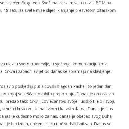
ise i svećeničkog reda. Svečana sveta misa u crkvi UBDM na
 u 18 sati. Iza svete mise slijedi klanjanje presvetom oltarskom
ilmski plakati
Neum underwater film festival
2026 - Službena konkurencija je
tu
a ulazi u sveto trodnevlje, u sjećanje, komunikaciju kroz
5.
travnja
ela. Crkva i zapadni svijet od danas se spremaju na slavljenje i
2007.
Rafaela
roslavio posljednji put židovski blagdan Pashe i to jedan dan
 po kojoj se kršćani osobito prepoznaju. Danas je on ostavio
inu, predao tako Crkvi i čovječanstvu svoje ljudsko tijelo i svoju
, smrću i krivicom, te nad zlom i katastrofama. Danas je Isus
u, danas je čudesno molio za nas, danas je obećao svog Duha
s je bio izdan, uhićen i cijelu noć sudski ispitivan. Danas se