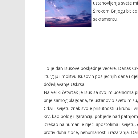
travnja
ustanovljenja svete m
2007.
Rafaela
Širokom Brijegu bit će
sakramentu.
Najbolji f
5.
travnja
2007.
To je dan Isusove posljednje večere. Danas Crkv
Rafaela
liturgiju i molitvu Isusovih posljednjih dana i dj
doživljavanje Uskrsa.
Na Veliki četvrtak je Isus sa svojim učenicima p
prije samog blagdana, te ustanovio svetu misu,
Crkvi i svijetu znak svoje prisutnosti u kruhu i v
krv, kao polog i garanciju pobjede nad patnjom
izrekao najhumanije riječi apostolima i svijet
protiv duha zloće, nehumanosti i razaranja. Dana