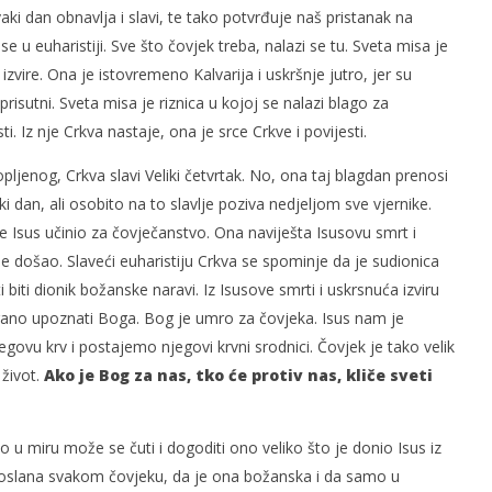
aki dan obnavlja i slavi, te tako potvrđuje naš pristanak na
e u euharistiji. Sve što čovjek treba, nalazi se tu. Sveta misa je
izvire. Ona je istovremeno Kalvarija i uskršnje jutro, jer su
risutni. Sveta misa je riznica u kojoj se nalazi blago za
i. Iz nje Crkva nastaje, ona je srce Crkve i povijesti.
opljenog, Crkva slavi Veliki četvrtak. No, ona taj blagdan prenosi
ki dan, ali osobito na to slavlje poziva nedjeljom sve vjernike.
je Isus učinio za čovječanstvo. Ona naviješta Isusovu smrt i
ime došao. Slaveći euharistiju Crkva se spominje da je sudionica
biti dionik božanske naravi. Iz Isusove smrti i uskrsnuća izviru
trano upoznati Boga. Bog je umro za čovjeka. Isus nam je
govu krv i postajemo njegovi krvni srodnici. Čovjek je tako velik
 život.
Ako je Bog za nas, tko će protiv nas, kliče sveti
mo u miru može se čuti i dogoditi ono veliko što je donio Isus iz
poslana svakom čovjeku, da je ona božanska i da samo u