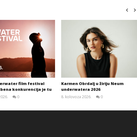
rwater film festival
Karmen Obrdalj u žiriju Neum
žbena konkurencija je tu
underwatera 2026
2026.
0
8. kolovoza 2026.
0
Siroki.com
Siroki.com