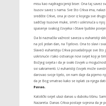
misu kao najdragocjeniji biser. Ona taj savez sv
Isusov savez s nama. Sve što Crkva ima, nalazi s
središte Crkve, ona je izvor iz kojega sve drugo 
sadržaji Isusove muke, smrti i uskrsnuća u njoj p
spasenje svakog čovjeka i čitave ljudske povijest
Da bi naznačila važnost saveza u euharistiji skl
na još jedan dan, na Tijelovo. Ona to slavi i sva
Slaveći euharistiju Crkva posadašnjuje sve što 
uskrsnuće i tako ostvaruje novi svijet koji je t
Božjeg svijeta i da je svaki čovjek u mogućnosti 
svi sakramenti. U euharistiji čovjek može sves
darovao svoje tijelo, on nam daje da pijemo nje
da je Bog smatrao kako se isplati za njega dati
Pavao.
Katolički svijet ulazi danas u duboku tišinu. Sa
Nazareta. Danas Crkva postaje svjesna da je 