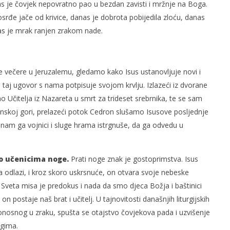
 je čovjek nepovratno pao u bezdan zavisti i mržnje na Boga.
osrđe jače od krivice, danas je dobrota pobijedila zloću, danas
as je mrak ranjen zrakom nade.
e večere u Jeruzalemu, gledamo kako Isus ustanovljuje novi i
taj ugovor s nama potpisuje svojom krvlju. Izlazeći iz dvorane
 Učitelja iz Nazareta u smrt za trideset srebrnika, te se sam
nskoj gori, prelazeći potok Cedron slušamo Isusove posljednje
 nam ga vojnici i sluge hrama istrgnuše, da ga odvedu u
ao učenicima noge.
Prati noge znak je gostoprimstva. Isus
da odlazi, i kroz skoro uskrsnuće, on otvara svoje nebeske
 Sveta misa je predokus i nada da smo djeca Božja i baštinici
 postaje naš brat i učitelj. U tajnovitosti današnjih liturgijskih
onosnog u zraku, spušta se otajstvo čovjekova pada i uzvišenje
ugima.