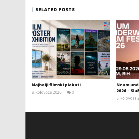
RELATED POSTS
Najbolji filmski plakati
Neum unde
2026 – Slu
8. kolovoza 2026.
0
Siroki.com
8. kolovoza 