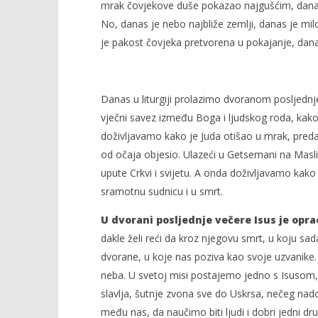
mrak čovjekove duše pokazao najgušćim, danas
No, danas je nebo najbliže zemlji, danas je mil
je pakost čovjeka pretvorena u pokajanje, dan
Danas u liturgiji prolazimo dvoranom posljednj
vječni savez između Boga i ljudskog roda, kako 
doživljavamo kako je Juda otišao u mrak, predao
od očaja objesio. Ulazeći u Getsemani na Masli
upute Crkvi i svijetu. A onda doživljavamo kako
sramotnu sudnicu i u smrt.
U dvorani posljednje večere Isus je opr
dakle želi reći da kroz njegovu smrt, u koju sa
dvorane, u koje nas poziva kao svoje uzvanike.
neba. U svetoj misi postajemo jedno s Isusom, on
slavlja, šutnje zvona sve do Uskrsa, nečeg nad
među nas, da naučimo biti ljudi i dobri jedni dr