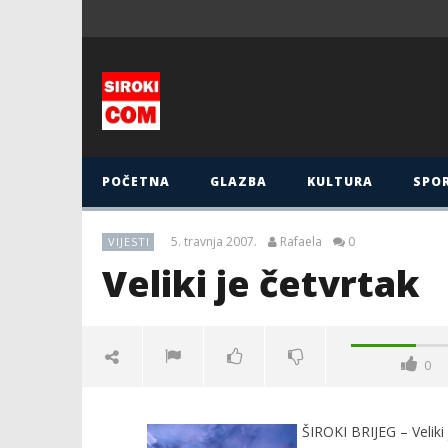
POČETNA
GLAZBA
KULTURA
SPO
5. travnja 2007.
Rafaela
0
VIJESTI
Veliki je četvrtak
0
Veliki je četvrtak
ŠIROKI BRIJEG – Veliki
5.