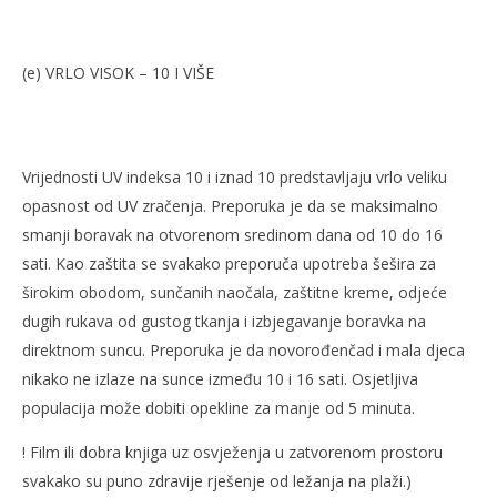
NOW VIEWING
(e) VRLO VISOK – 10 I VIŠE
Zvizdan i neionizirajuće zračenje
Naj
24.
24.
ožujka
ožu
2008.
200
Rafaela
R
Vrijednosti UV indeksa 10 i iznad 10 predstavljaju vrlo veliku
opasnost od UV zračenja. Preporuka je da se maksimalno
smanji boravak na otvorenom sredinom dana od 10 do 16
sati. Kao zaštita se svakako preporuča upotreba šešira za
širokim obodom, sunčanih naočala, zaštitne kreme, odjeće
dugih rukava od gustog tkanja i izbjegavanje boravka na
direktnom suncu. Preporuka je da novorođenčad i mala djeca
nikako ne izlaze na sunce između 10 i 16 sati. Osjetljiva
populacija može dobiti opekline za manje od 5 minuta.
! Film ili dobra knjiga uz osvježenja u zatvorenom prostoru
svakako su puno zdravije rješenje od ležanja na plaži.)