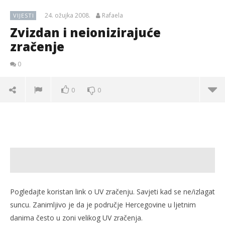
24. ožujka 2008.
Rafaela
VIJESTI
Zvizdan i neionizirajuće
zračenje
0
0
0
Pogledajte koristan link o UV zračenju. Savjeti kad se ne/izlagat
suncu. Zanimljivo je da je područje Hercegovine u ljetnim
danima često u zoni velikog UV zračenja.