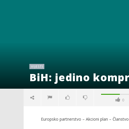
VIJESTI
BiH: jedino komp
0
Europsko partnerstvo – Akcioni plan – Članstvo