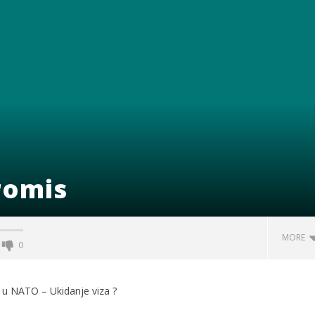
romis
MORE
0
 u NATO – Ukidanje viza ?