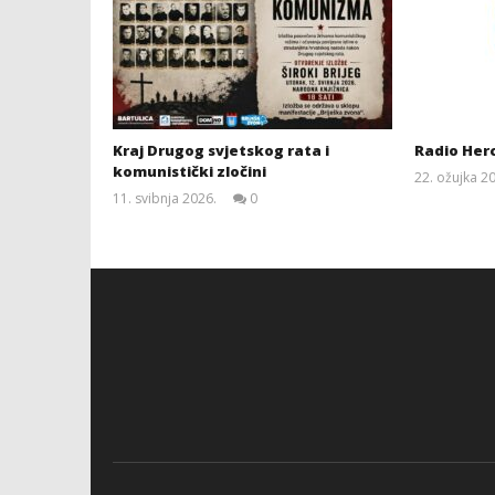
Kraj Drugog svjetskog rata i
Radio Her
komunistički zločini
22. ožujka 2
11. svibnja 2026.
0
Siroki.com