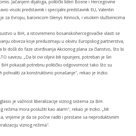
s. Jačanjem dijaloga, politički lideri Bosne i Hercegovine
avio visoki predstavnik i specijalni predstavnik EU, Valentin
nije za Evropu, baronicom Glenys Kinnock, i visokim službenicima
isustvo u BiH, a istovremeno bosanskohercegovačke vlasti se
avanju obveza koje preduzimaju u okviru Europskog partnerstva,
og svjetskog rata i
Radio Hercegovina
da bi došli do faze utvrđivanja Akcionog plana za članstvo, što bi
čki zločini
17.
srpnja
savezu. „Da bi ovi ciljevi bili ispunjeni, potreban je širi
2009.
ari BiH pokazali potrebnu političku odgovornost tako što su
Rafaela
ih pohvaliti za konstruktivno ponašanje", rekao je Inzko.
glasio je važnost liberalizacije viznog sistema za BiH.
nog režima mora poslužiti kao alarm", rekao je Inzko. „Mi
 vrijeme je da se počne raditi i prestane sa neproduktivnim
ralizaciju viznog režima".