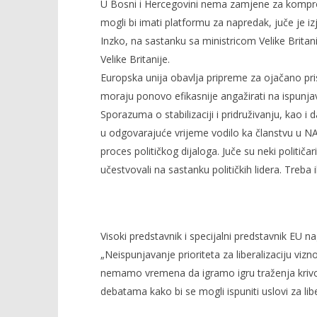
U Bosni i Hercegovini nema zamjene za kompromi
mogli bi imati platformu za napredak, juče je izj
Inzko, na sastanku sa ministricom Velike Brita
Velike Britanije.
NOW VIEWING
Europska unija obavlja pripreme za ojačano pr
moraju ponovo efikasnije angažirati na ispunj
BiH: jedino kompromis
Kraj Drug
Sporazuma o stabilizaciji i pridruživanju, kao i 
komunisti
17.
srpnja
u odgovarajuće vrijeme vodilo ka članstvu u NATO 
17.
2009.
srpnja
proces političkog dijaloga. Juče su neki politič
Rafaela
2009.
Rafaela
učestvovali na sastanku političkih lidera. Treba 
Visoki predstavnik i specijalni predstavnik EU na
„Neispunjavanje prioriteta za liberalizaciju viz
nemamo vremena da igramo igru traženja krivca,
debatama kako bi se mogli ispuniti uslovi za libe