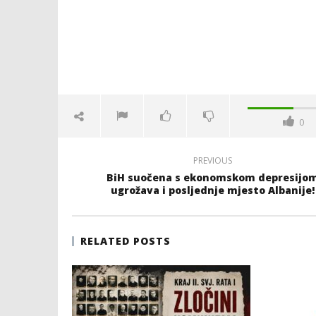
0
PREVIOUS
BiH suočena s ekonomskom depresijo
ugrožava i posljednje mjesto Albanije!
RELATED POSTS