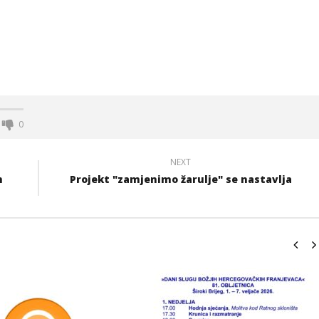
0
NEXT
m
Projekt "zamjenimo žarulje" se nastavlja