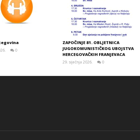
cegovina
ZAPOČINJE 81. OBLJETNICA
JUGOKOMUNISTIČKOG UBOJSTVA
026.
0
HERCEGOVAČKIH FRANJEVACA
Siroki.com
29. siječnja 2026.
0
Siroki.com