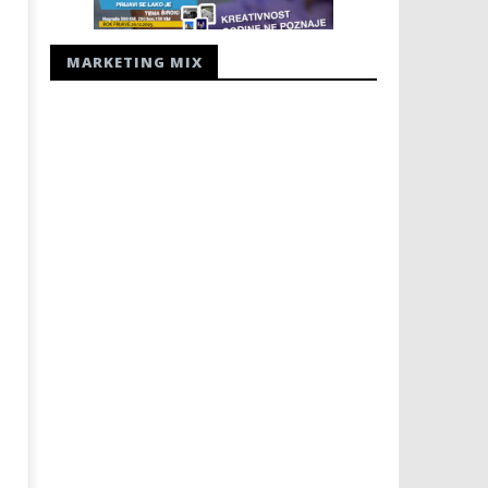
MARKETING MIX
ZAPOČINJE 81. OBLJETNICA
Radio Hercegovina - radio
JUGOKOMUNISTIČKOG UBOJSTVA
17.
HERCEGOVAČKIH FRANJEVACA
srpnja
2009.
17.
Rafaela
srpnja
2009.
Rafaela