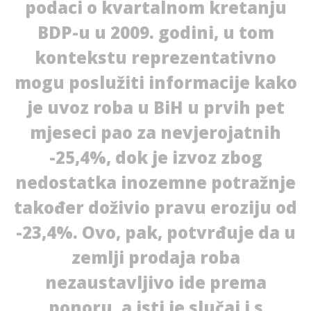
podaci o kvartalnom kretanju
BDP-u u 2009. godini, u tom
kontekstu reprezentativno
mogu poslužiti informacije kako
je uvoz roba u BiH u prvih pet
mjeseci pao za nevjerojatnih
-25,4%, dok je izvoz zbog
nedostatka inozemne potražnje
također doživio pravu eroziju od
-23,4%. Ovo, pak, potvrđuje da u
zemlji prodaja roba
nezaustavljivo ide prema
ponoru, a isti je slučaj i s