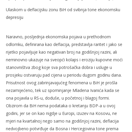
Ulaskom u deflacijsku zonu BiH od svibnja tone ekonomsku
depresiju
Naravno, posljednja ekonomska pojava u prethodnom
odlomku, definirana kao deflacija, predstavlja raritet i jako se
rijetko pojavljuje kao negativan broj na godišnjoj razini, ali
neminovno ukazuje na sveopći kolaps i eroziju kupovne moći
stanovništva zbog koje sva potrošačka dobra i usluge u
prosjeku ostvaruju pad cijena u periodu dugom godinu dana.
Prisutnost ovog zabrinjavajućeg fenomena u BiH je prošla
nezamijećeno, tek uz spominjanje Mladena Ivanića kada se
ona pojavila u RS-u, doduše, u početnoj i blagoj formi.
Obzirom da BiH nema podataka o kretanju BDP-a u ovoj
godini, jer se on kao nigdje u Europi, izuzev na Kosovu, ne
mjeri na kvartalnoj nego samo na godišnjoj razini, deflacija
nedvojbeno potvrđuje da Bosna i Hercegovina tone prema