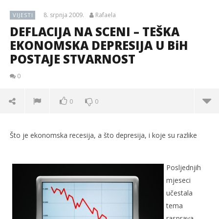
8. srpnja 2009.
Rafaela
VIJESTI
DEFLACIJA NA SCENI – TEŠKA
EKONOMSKA DEPRESIJA U BiH
POSTAJE STVARNOST
0
0
0
Što je ekonomska recesija, a što depresija, i koje su razlike
Posljednjih
mjeseci
učestala
tema
rasprava