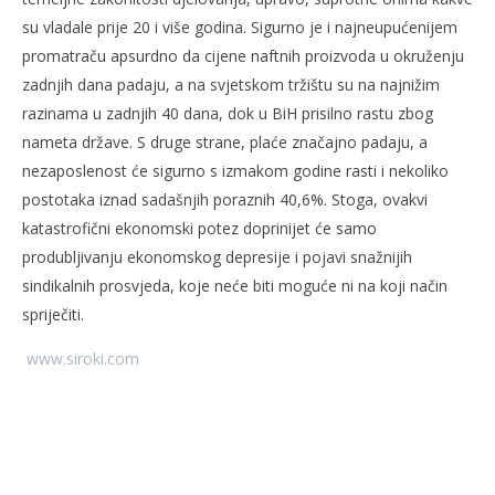
su vladale prije 20 i više godina. Sigurno je i najneupućenijem
promatraču apsurdno da cijene naftnih proizvoda u okruženju
zadnjih dana padaju, a na svjetskom tržištu su na najnižim
razinama u zadnjih 40 dana, dok u BiH prisilno rastu zbog
nameta države. S druge strane, plaće značajno padaju, a
nezaposlenost će sigurno s izmakom godine rasti i nekoliko
postotaka iznad sadašnjih poraznih 40,6%. Stoga, ovakvi
katastrofični ekonomski potez doprinijet će samo
produbljivanju ekonomskog depresije i pojavi snažnijih
sindikalnih prosvjeda, koje neće biti moguće ni na koji način
spriječiti.
www.siroki.com