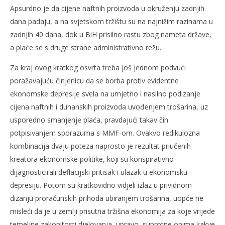
Apsurdno je da cijene naftnih proizvoda u okruženju zadnjih
dana padaju, a na svjetskom tržištu su na najnižim razinama u
zadnjih 40 dana, dok u BiH prisilno rastu zbog nameta države,
a plaće se s druge strane administrativno režu.
Za kraj ovog kratkog osvrta treba još jednom podvući
poražavajuću činjenicu da se borba protiv evidentne
ekonomske depresije svela na umjetno i nasilno podizanje
cijena naftnih i duhanskih proizvoda uvođenjem trošarina, uz
usporedno smanjenje plaća, pravdajući takav čin
potpisivanjem sporazuma s MMF-om. Ovakvo redikulozna
kombinacija dvaju poteza naprosto je rezultat priučenih
kreatora ekonomske politike, koji su konspirativno
dijagnosticirali deflacijski pritisak i ulazak u ekonomsku
depresiju. Potom su kratkovidno vidjeli izlaz u prividnom
dizanju proračunskih prihoda ubiranjem trošarina, uopće ne
misleći da je u zemlji prisutna tržišna ekonomija za koje vrijede
temeljne zakonitosti djelovanja, upravo, suprotne onima kakve