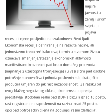
najšire
javnosti u
NOW VIEWING
zemlji i širom
DEFLACIJA NA SCENI – TEŠKA EKONOMSKA DEPRESIJA U
Naj
svijeta je
BiH POSTAJE STVARNOST
8.
pojava
srp
8.
recesije i njene posljedice na svakodnevni život ljudi.
200
srpnja
R
2009.
Ekonomska recesija definirana je na različite načine, ali
Rafaela
jednostavno treba reći kako ovaj termin u stvarnom životu
označava smanjenje/stezanje ekonomskih aktivnosti
manifestirano kroz realni pad bruto domaćeg proizvoda
(najmanje 2 uzastopna tromjesečja) i u vezi s tim pad osobne
potrošnje stanovništva i prihoda poslovnih subjekata, što
producira umjeren do jak rast nezaposlenosti. Za razliku od
ovog blažeg negativnog ciklusa, ekonomska depresija
predstavlja istodoban realni pad BDP-a blizu ili iznad 10 posto,
rast registrirane nezaposlenosti na razinu iznad 25 posto, i
opći pad potrošačkih cijena na godišnjoj razini (deflacija).