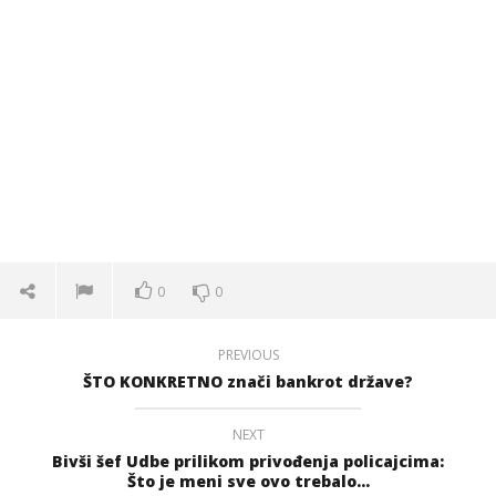
0
0
PREVIOUS
ŠTO KONKRETNO znači bankrot države?
NEXT
Bivši šef Udbe prilikom privođenja policajcima:
Što je meni sve ovo trebalo...