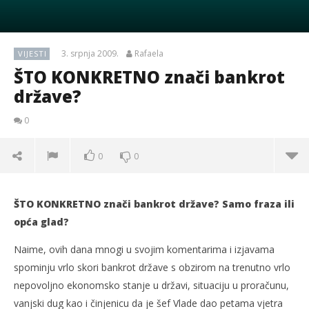
3. srpnja 2009.
Rafaela
VIJESTI
ŠTO KONKRETNO znači bankrot
države?
0
0
0
ŠTO KONKRETNO znači bankrot države? Samo fraza ili
opća glad?
Naime, ovih dana mnogi u svojim komentarima i izjavama
spominju vrlo skori bankrot države s obzirom na trenutno vrlo
nepovoljno ekonomsko stanje u državi, situaciju u proračunu,
vanjski dug kao i činjenicu da je šef Vlade dao petama vjetra