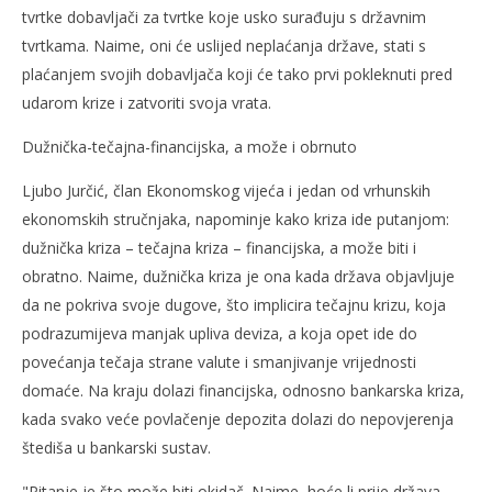
tvrtke dobavljači za tvrtke koje usko surađuju s državnim
tvrtkama. Naime, oni će uslijed neplaćanja države, stati s
plaćanjem svojih dobavljača koji će tako prvi pokleknuti pred
udarom krize i zatvoriti svoja vrata.
Dužnička-tečajna-financijska, a može i obrnuto
Ljubo Jurčić, član Ekonomskog vijeća i jedan od vrhunskih
ekonomskih stručnjaka, napominje kako kriza ide putanjom:
dužnička kriza – tečajna kriza – financijska, a može biti i
obratno. Naime, dužnička kriza je ona kada država objavljuje
da ne pokriva svoje dugove, što implicira tečajnu krizu, koja
podrazumijeva manjak upliva deviza, a koja opet ide do
povećanja tečaja strane valute i smanjivanje vrijednosti
domaće. Na kraju dolazi financijska, odnosno bankarska kriza,
kada svako veće povlačenje depozita dolazi do nepovjerenja
štediša u bankarski sustav.
"Pitanje je što može biti okidač. Naime, hoće li prije država