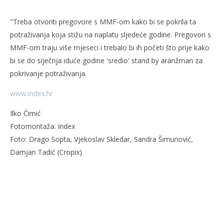
"Treba otvoriti pregovore s MMF-om kako bi se pokrila ta
potraživanja koja stižu na naplatu sljedeće godine. Pregovori s
MMF-om traju više mjeseci i trebalo bi ih početi što prije kako
bi se do siječnja iduće godine 'sredio' stand by aranžman za
pokrivanje potraživanja.
www.index.hr
Ilko Ćimić
Fotomontaža: Index
Foto: Drago Sopta, Vjekoslav Skledar, Sandra Šimunović,
Damjan Tadić (Cropix)