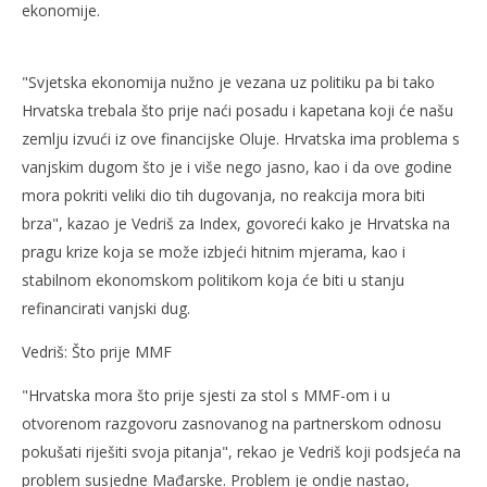
ekonomije.
"Svjetska ekonomija nužno je vezana uz politiku pa bi tako
Hrvatska trebala što prije naći posadu i kapetana koji će našu
zemlju izvući iz ove financijske Oluje. Hrvatska ima problema s
vanjskim dugom što je i više nego jasno, kao i da ove godine
mora pokriti veliki dio tih dugovanja, no reakcija mora biti
brza", kazao je Vedriš za Index, govoreći kako je Hrvatska na
pragu krize koja se može izbjeći hitnim mjerama, kao i
stabilnom ekonomskom politikom koja će biti u stanju
refinancirati vanjski dug.
Vedriš: Što prije MMF
"Hrvatska mora što prije sjesti za stol s MMF-om i u
otvorenom razgovoru zasnovanog na partnerskom odnosu
pokušati riješiti svoja pitanja", rekao je Vedriš koji podsjeća na
problem susjedne Mađarske. Problem je ondje nastao,