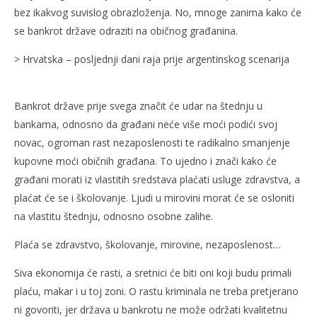
bez ikakvog suvislog obrazloženja. No, mnoge zanima kako će
se bankrot države odraziti na običnog građanina.
NOW VIEWING
> Hrvatska – posljednji dani raja prije argentinskog scenarija
ŠTO KONKRETNO znači bankrot države?
Kra
3.
3.
Bankrot države prije svega značit će udar na štednju u
srpnja
srp
bankama, odnosno da građani neće više moći podići svoj
2009.
200
Rafaela
R
novac, ogroman rast nezaposlenosti te radikalno smanjenje
kupovne moći običnih građana. To ujedno i znači kako će
građani morati iz vlastitih sredstava plaćati usluge zdravstva, a
plaćat će se i školovanje. Ljudi u mirovini morat će se osloniti
na vlastitu štednju, odnosno osobne zalihe.
Plaća se zdravstvo, školovanje, mirovine, nezaposlenost…
Siva ekonomija će rasti, a sretnici će biti oni koji budu primali
plaću, makar i u toj zoni. O rastu kriminala ne treba pretjerano
ni govoriti, jer država u bankrotu ne može održati kvalitetnu