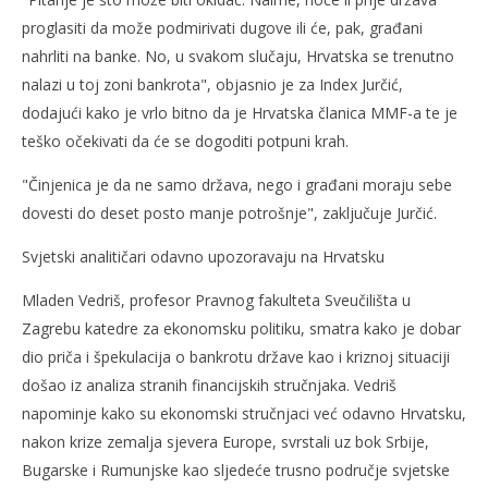
proglasiti da može podmirivati dugove ili će, pak, građani
nahrliti na banke. No, u svakom slučaju, Hrvatska se trenutno
nalazi u toj zoni bankrota", objasnio je za Index Jurčić,
dodajući kako je vrlo bitno da je Hrvatska članica MMF-a te je
teško očekivati da će se dogoditi potpuni krah.
"Činjenica je da ne samo država, nego i građani moraju sebe
dovesti do deset posto manje potrošnje", zaključuje Jurčić.
Svjetski analitičari odavno upozoravaju na Hrvatsku
Mladen Vedriš, profesor Pravnog fakulteta Sveučilišta u
Zagrebu katedre za ekonomsku politiku, smatra kako je dobar
dio priča i špekulacija o bankrotu države kao i kriznoj situaciji
došao iz analiza stranih financijskih stručnjaka. Vedriš
napominje kako su ekonomski stručnjaci već odavno Hrvatsku,
nakon krize zemalja sjevera Europe, svrstali uz bok Srbije,
Bugarske i Rumunjske kao sljedeće trusno područje svjetske