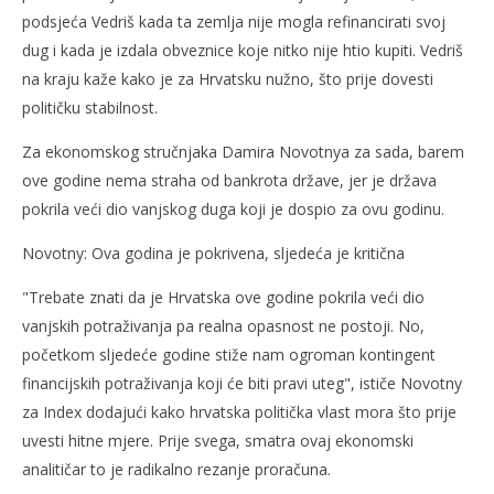
podsjeća Vedriš kada ta zemlja nije mogla refinancirati svoj
dug i kada je izdala obveznice koje nitko nije htio kupiti. Vedriš
na kraju kaže kako je za Hrvatsku nužno, što prije dovesti
političku stabilnost.
Za ekonomskog stručnjaka Damira Novotnya za sada, barem
ove godine nema straha od bankrota države, jer je država
pokrila veći dio vanjskog duga koji je dospio za ovu godinu.
Novotny: Ova godina je pokrivena, sljedeća je kritična
"Trebate znati da je Hrvatska ove godine pokrila veći dio
vanjskih potraživanja pa realna opasnost ne postoji. No,
početkom sljedeće godine stiže nam ogroman kontingent
financijskih potraživanja koji će biti pravi uteg", ističe Novotny
za Index dodajući kako hrvatska politička vlast mora što prije
uvesti hitne mjere. Prije svega, smatra ovaj ekonomski
analitičar to je radikalno rezanje proračuna.