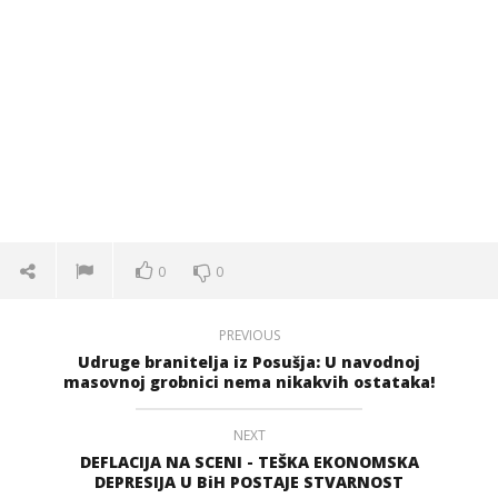
0
0
PREVIOUS
Udruge branitelja iz Posušja: U navodnoj
masovnoj grobnici nema nikakvih ostataka!
NEXT
DEFLACIJA NA SCENI - TEŠKA EKONOMSKA
DEPRESIJA U BiH POSTAJE STVARNOST