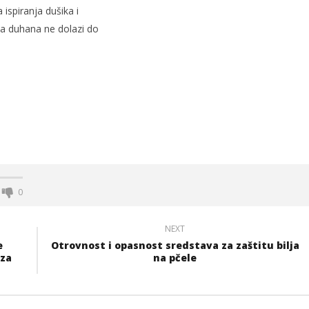
 ispiranja dušika i
ja duhana ne dolazi do
0
NEXT
e
Otrovnost i opasnost sredstava za zaštitu bilja
 za
na pčele