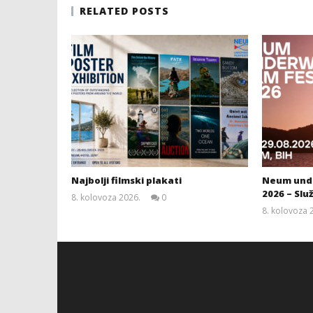
RELATED POSTS
Najbolji filmski plakati
Neum unde
2026 – Slu
8. kolovoza 2026.
0
Siroki.com
8. kolovoza 