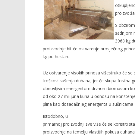
otkupljen
proizvođač
S obzirom
NOW VIEWING
sadnjom na
3968 kg du
Otkupljeno duhana za 100
Najbolji f
proizvodnje bit će ostvarenje prosječnog prino
milijuna kuna
13.
ožujka
kg po hektaru.
13.
2012.
ožujka
Rafaela
2012.
Rafaela
Uz ostvarenje visokih prinosa višestruko će se s
troškovi sušenja duhana, jer će skupa fosilna g
obnovljivim energentom drvnom biomasom koja
od oko 27 milijuna kuna u odnosu na korištenje
plina kao dosadašnjeg energenta u sušnicama 
Istodobno, u
primarnoj proizvodnji sve više će se koristiti s
proizvodnje na temelju vlastitih pokusa duhan