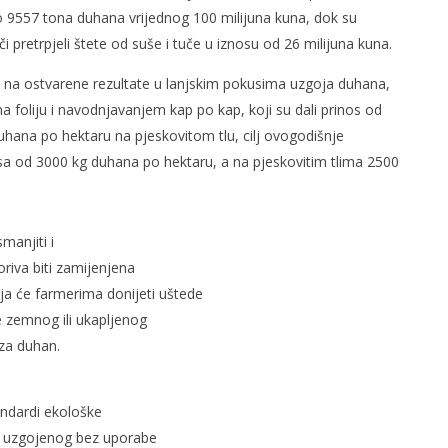
o 9557 tona duhana vrijednog 100 milijuna kuna, dok su
i pretrpjeli štete od suše i tuče u iznosu od 26 milijuna kuna.
 na ostvarene rezultate u lanjskim pokusima uzgoja duhana,
 foliju i navodnjavanjem kap po kap, koji su dali prinos od
hana po hektaru na pjeskovitom tlu, cilj ovogodišnje
ilmski plakati
Neum underwater film festival
sa od 3000 kg duhana po hektaru, a na pjeskovitim tlima 2500
2026 - Službena konkurencija je
tu
13.
ožujka
2012.
manjiti i
Rafaela
oriva biti zamijenjena
 će farmerima donijeti uštede
 zemnog ili ukapljenog
za duhan.
tandardi ekološke
a uzgojenog bez uporabe