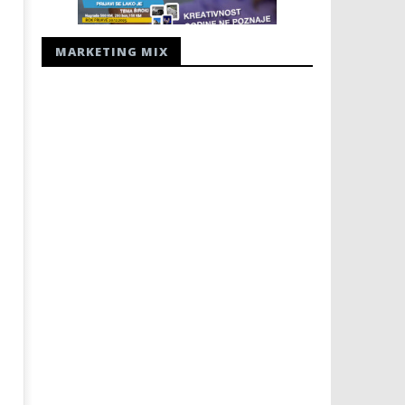
MARKETING MIX
Karmen Obrdalj u žiriju Neum
Kraj Drugog svjetskog rata
underwatera 2026
komunistički zločini
13.
13.
ožujka
ožujka
2012.
2012.
Rafaela
Rafaela