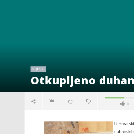
VIJESTI
Otkupljeno duhana
0
U Hrvatsk
duhanskih 