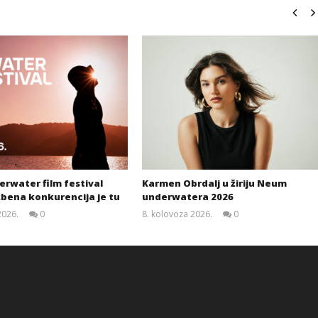
rwater film festival
Karmen Obrdalj u žiriju Neum
žbena konkurencija je tu
underwatera 2026
2026.
0
8. kolovoza 2026.
0
Siroki.com
Siroki.com