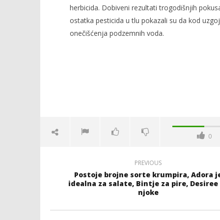
herbicida. Dobiveni rezultati trogodišnjih pokusa
ostatka pesticida u tlu pokazali su da kod uzgo
onečišćenja podzemnih voda.
0
PREVIOUS
Postoje brojne sorte krumpira, Adora j
idealna za salate, Bintje za pire, Desiree
njoke