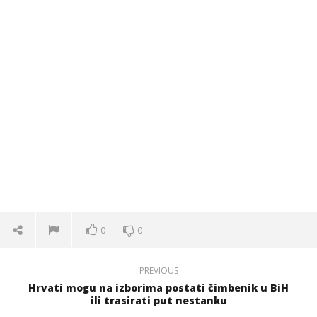
0
0
PREVIOUS
Hrvati mogu na izborima postati čimbenik u BiH
ili trasirati put nestanku