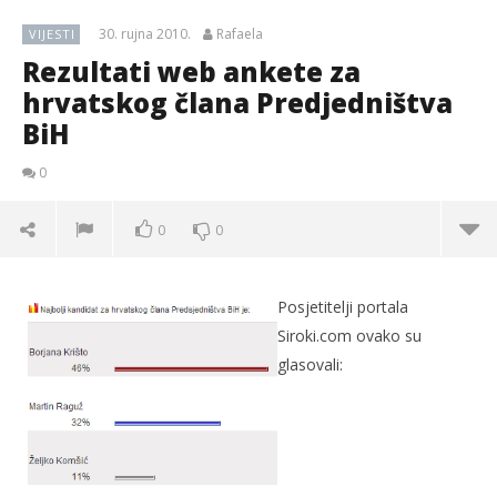
30. rujna 2010.
Rafaela
VIJESTI
Rezultati web ankete za
hrvatskog člana Predjedništva
BiH
0
0
0
Posjetitelji portala
Siroki.com ovako su
glasovali: