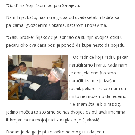
"Gold" na Vojničkom polju u Sarajevu.
NOW VIEWING
Na njih je, kažu, nasrnula grupa od dvadesetak mladića sa
palicama, gvozdenim šipkama, satarom i noževima.
Sarajevo by night
Kra
19.
19.
"Glasu Srpske" Šijaković je ispričao da su njih dvojica otišli u
listopada
lis
pekaru oko dva časa poslije ponoći da kupe nešto da pojedu.
2009.
200
Rafaela
R
– Od radnice koja radi u pekari
naručili smo hranu. Kada nam
je donijela ono što smo
naručili, iza nje je izašao
radnik pekare i rekao nam da
mi tu ne možemo da jedemo.
Ne znam šta je bio razlog,
jedino možda to što smo se nas dvojica oslovljavali imenima
ili brojanica na mojoj ruci – naglasio je Šijaković.
Dodao je da ga je pitao zašto ne mogu tu da jedu.