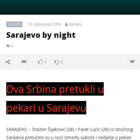
19. listopada 2009.
Rafaela
VIJESTI
Sarajevo by night
0
0
0
Dva Srbina pretukli u
pekari u Sarajevu
SARAJEVO – Dražen Šijaković (28) i Pavle Lučić (26) iz Istočnog
Sarajeva pretučeni su u noći između subote i nedjelje u pekari