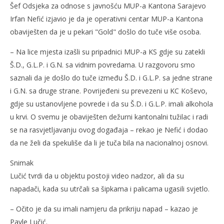
Šef Odsjeka za odnose s javnošću MUP-a Kantona Sarajevo
Irfan Nefić izjavio je da je operativni centar MUP-a Kantona
obaviješten da je u pekari "Gold" došlo do tuče više osoba.
– Na lice mjesta izašli su pripadnici MUP-a KS gdje su zatekli
Š.D., G.L.P. i G.N. sa vidnim povredama. U razgovoru smo
saznali da je došlo do tuče između Š.D. i G.L.P. sa jedne strane
i G.N. sa druge strane. Povrijeđeni su prevezeni u KC Koševo,
gdje su ustanovljene povrede i da su Š.D. i G.L.P. imali alkohola
u krvi. O svemu je obaviješten dežurni kantonalni tužilac i radi
se na rasvjetljavanju ovog događaja – rekao je Nefić i dodao
da ne želi da spekuliše da li je tuča bila na nacionalnoj osnovi.
Snimak
Lučić tvrdi da u objektu postoji video nadzor, ali da su
napadači, kada su utrčali sa šipkama i palicama ugasili svjetlo.
– Očito je da su imali namjeru da prikriju napad – kazao je
Pavle Lučić.