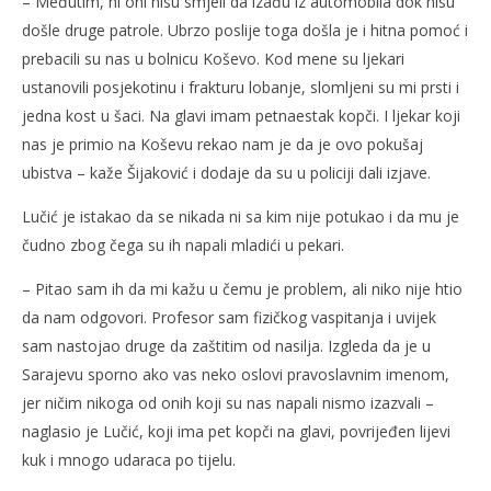
– Međutim, ni oni nisu smjeli da izađu iz automobila dok nisu
došle druge patrole. Ubrzo poslije toga došla je i hitna pomoć i
prebacili su nas u bolnicu Koševo. Kod mene su ljekari
ustanovili posjekotinu i frakturu lobanje, slomljeni su mi prsti i
jedna kost u šaci. Na glavi imam petnaestak kopči. I ljekar koji
nas je primio na Koševu rekao nam je da je ovo pokušaj
ubistva – kaže Šijaković i dodaje da su u policiji dali izjave.
Lučić je istakao da se nikada ni sa kim nije potukao i da mu je
čudno zbog čega su ih napali mladići u pekari.
– Pitao sam ih da mi kažu u čemu je problem, ali niko nije htio
da nam odgovori. Profesor sam fizičkog vaspitanja i uvijek
sam nastojao druge da zaštitim od nasilja. Izgleda da je u
Sarajevu sporno ako vas neko oslovi pravoslavnim imenom,
jer ničim nikoga od onih koji su nas napali nismo izazvali –
naglasio je Lučić, koji ima pet kopči na glavi, povrijeđen lijevi
kuk i mnogo udaraca po tijelu.