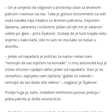
– On je umjesto da odgovori u prostoriju ušao sa drvenom
palicom i nasrnuo na nas. Tada je gotovo istovremeno sa svih
vrata navalila rulja mladića sa drvenim palicama, željeznim
šipkama, satarama i noževima. Jedan od njih me je satarom
udario po glavi – priča Šijaković. Dodaje da je tuča trajala neko
vrijeme i, kako kaže, više ni sam ne zna kako se našao u
dvorištu.
– Jedan od napadača je potrčao za nama i rekao nam
"nemojte da vas isiječem na komade". U moj automobil koji je
ostao otvoren i upaljen uletio jedan od napadača. Stao je na
semaforu i zaprijetio nam riječima "gubite se odavde i
nemojte da vas ikada više vidimo" – naglasio je Šijaković.
Poslije toga je, kaže, mobilnim telefonom pozvao policiju i
jedna patrola je došla veoma brzo.