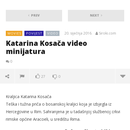
PREV
NEXT
20. siječnja 2016.
Siroki.com
MOVIES
POVIJEST
VIDEO
Katarina Kosača video
minijatura
0
27
0
Kraljica Katarina Kosača
Teška i tužna priča o bosanskoj kraljici koja je izbjegla iz
Hercegovine u Rim. Sahranjena je u tadašnjoj službenoj crkvi
rimske općine Aracoeli, u središtu Rima.