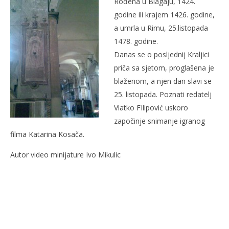
Rođena u Blagaju, 1424.
godine ili krajem 1426. godine,
a umrla u Rimu, 25.listopada
1478. godine.
Danas se o posljednij Kraljici
priča sa sjetom, proglašena je
Naj
blaženom, a njen dan slavi se
20.
25. listopada. Poznati redatelj
sije
Vlatko FIlipović uskoro
201
S
započinje snimanje igranog
filma Katarina Kosača.
Autor video minijature Ivo Mikulic
NOW VIEWING
Katarina Kosača video minijatura
20.
siječnja
2016.
Siroki.com