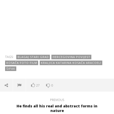
TAGS:
BLAGAJ STARI GRAD
HERCEGOVINA POVIJEST
KOSAČA FOTO FILM
KRALJICA KATARINA KOSAČA ARACOELI
ŠIPAK
27
0
PREVIOUS
He finds all his real and abstract forms in
nature