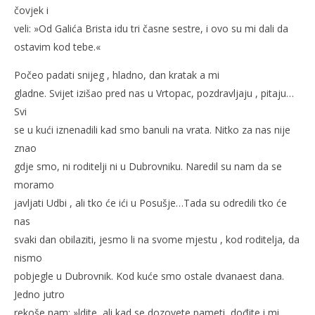
čovjek i
veli: »Od Galića Brista idu tri časne sestre, i ovo su mi dali da
ostavim kod tebe.«
Počeo padati snijeg , hladno, dan kratak a mi
gladne. Svijet izišao pred nas u Vrtopac, pozdravljaju , pitaju…
Svi
se u kući iznenadili kad smo banuli na vrata. Nitko za nas nije
znao
gdje smo, ni roditelji ni u Dubrovniku. Naredil su nam da se
moramo
javljati Udbi , ali tko će ići u Posušje…Tada su odredili tko će
nas
svaki dan obilaziti, jesmo li na svome mjestu , kod roditelja, da
nismo
pobjegle u Dubrovnik. Kod kuće smo ostale dvanaest dana.
Jedno jutro
rekoše nam; »ldite, ali kad se dozovete pameti, dođite i mi