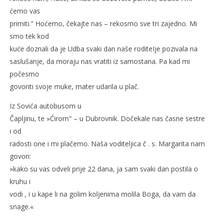
ćemo vas
prirniti." Hoćemo, čekajte nas – rekosmo sve tri zajedno. Mi
smo tek kod
kuće doznali da je Udba svaki dan naše roditeIje pozivala na
saslušanje, da moraju nas vratiti iz samostana. Pa kad mi
počesmo
govoriti svoje muke, mater udarila u plač.
Iz Sovića autobusom u
Čapljinu, te »Ćirorn" – u Dubrovnik. Dočekale nas časne sestre
i od
radosti one i mi plačemo. Naša voditeljica č . s. Margarita nam
govori:
»kako su vas odveli prije 22 dana, ja sam svaki dan postila o
kruhu i
vodi , i u kape li na golim koljenima molila Boga, da vam da
snage.«