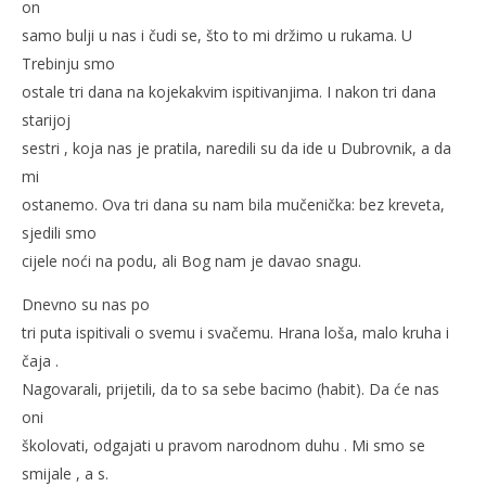
on
samo bulji u nas i čudi se, što to mi držimo u rukama. U
Trebinju smo
ostale tri dana na kojekakvim ispitivanjima. I nakon tri dana
starijoj
sestri , koja nas je pratila, naredili su da ide u Dubrovnik, a da
mi
ostanemo. Ova tri dana su nam bila mučenička: bez kreveta,
sjedili smo
cijele noći na podu, ali Bog nam je davao snagu.
Dnevno su nas po
tri puta ispitivali o svemu i svačemu. Hrana loša, malo kruha i
čaja .
Nagovarali, prijetili, da to sa sebe bacimo (habit). Da će nas
oni
školovati, odgajati u pravom narodnom duhu . Mi smo se
smijale , a s.