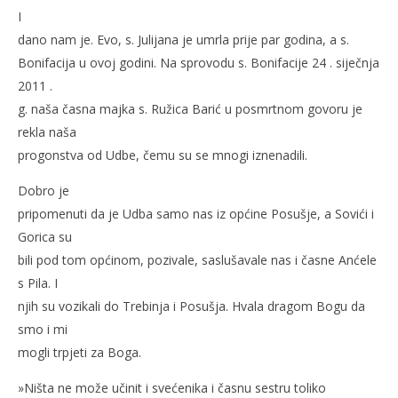
I
dano nam je. Evo, s. Julijana je umrla prije par godina, a s.
Bonifacija u ovoj godini. Na sprovodu s. Bonifacije 24 . siječnja
2011 .
g. naša časna majka s. Ružica Barić u posmrtnom govoru je
rekla naša
progonstva od Udbe, čemu su se mnogi iznenadili.
Dobro je
pripomenuti da je Udba samo nas iz općine Posušje, a Sovići i
Gorica su
bili pod tom općinom, pozivale, saslušavale nas i časne Anćele
s Pila. I
njih su vozikali do Trebinja i Posušja. Hvala dragom Bogu da
smo i mi
mogli trpjeti za Boga.
»Ništa ne može učinit i svećenika i časnu sestru toliko