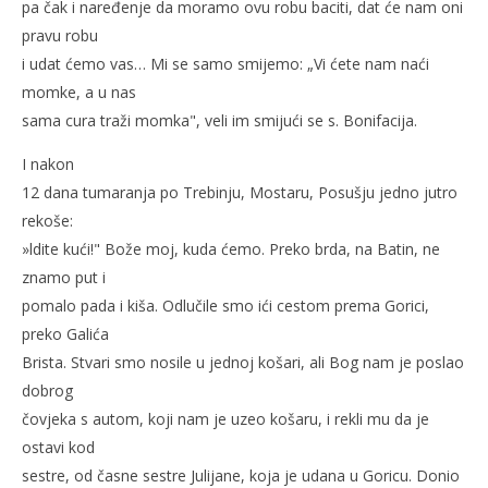
pa čak i naređenje da moramo ovu robu baciti, dat će nam oni
pravu robu
i udat ćemo vas… Mi se samo smijemo: „Vi ćete nam naći
momke, a u nas
sama cura traži momka", veli im smijući se s. Bonifacija.
I nakon
12 dana tumaranja po Trebinju, Mostaru, Posušju jedno jutro
rekoše:
»ldite kući!" Bože moj, kuda ćemo. Preko brda, na Batin, ne
znamo put i
pomalo pada i kiša. Odlučile smo ići cestom prema Gorici,
preko Galića
Brista. Stvari smo nosile u jednoj košari, ali Bog nam je poslao
dobrog
čovjeka s autom, koji nam je uzeo košaru, i rekli mu da je
ostavi kod
sestre, od časne sestre Julijane, koja je udana u Goricu. Donio