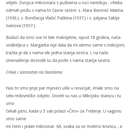
vidjeti. Dvojica milicionara s puškama u ruci naređuju : »Neka
NOW VIEWING
odmah pođu s nama tri časne sestre: s. Klara Benović Matina
(1936.); s. Bonifacija Vlašić Paškina (1937.) i s. Julijana Sablje
Svjedočenje: Progon časnih sestara u Dubrovniku
Kra
Ivanova (1937.).
16.
16.
prosinca
pro
Budući da smo sve tri bile maloljetne, ispod 18 godina, naša
2011.
201
Rafaela
R
voditeljica s. Margarita nije dala da mi idemo same s milicijom,
tražila je da s nama ide jedna starija sestra. I, na naše
iznenađenje dozvolili su da pođe s nama starija sestra.
Crkva i samostan na Dančama
Nas tri smo prije par mjeseci ušle u novicijat, imale smo na
sebi redovničko odijelo. Doveli su nas u Milicijsku stanicu i tu
smo
čekali jutro, kada u 5 sati polazi »Ćiro« za Trebinje. U vagonu
smo same
mi četiri i jedan milicionar. Mi, svaka za se molimo krunicu , a