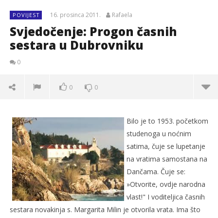
16. prosinca 2011.
Rafaela
POVIJEST
Svjedočenje: Progon časnih
sestara u Dubrovniku
0
0
0
Bilo je to 1953. početkom
studenoga u noćnim
satima, čuje se lupetanje
na vratima samostana na
Dančama. Čuje se:
»Otvorite, ovdje narodna
vlast!" I voditeljica časnih
sestara novakinja s. Margarita Milin je otvorila vrata. Ima što