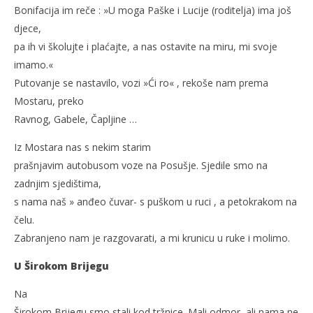
Bonifacija im reče : »U moga Paške i Lucije (roditelja) ima još
djece,
pa ih vi školujte i plaćajte, a nas ostavite na miru, mi svoje
imamo.«
Putovanje se nastavilo, vozi »Ći ro« , rekoše nam prema
Mostaru, preko
Ravnog, Gabele, Čapljine …
Iz Mostara nas s nekim starim
prašnjavim autobusom voze na Posušje. Sjedile smo na
zadnjim sjedištima,
s nama naš » anđeo čuvar- s puškom u ruci , a petokrakom na
čelu.
Zabranjeno nam je razgovarati, a mi krunicu u ruke i molimo.
U Širokom Brijegu
Na
Širokom Brijegu smo stali kod tržnice. Mali odmor, ali nama ne