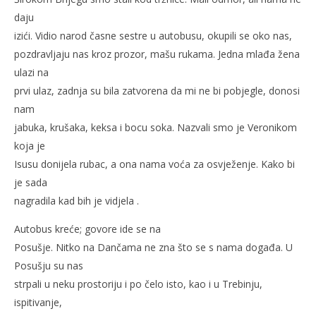
daju
izići. Vidio narod časne sestre u autobusu, okupili se oko nas,
pozdravljaju nas kroz prozor, mašu rukama. Jedna mlađa žena
ulazi na
prvi ulaz, zadnja su bila zatvorena da mi ne bi pobjegle, donosi
nam
jabuka, krušaka, keksa i bocu soka. Nazvali smo je Veronikom
koja je
Isusu donijela rubac, a ona nama voća za osvježenje. Kako bi
je sada
nagradila kad bih je vidjela .
Autobus kreće; govore ide se na
Posušje. Nitko na Dančama ne zna što se s nama događa. U
Posušju su nas
strpali u neku prostoriju i po čelo isto, kao i u Trebinju,
ispitivanje,